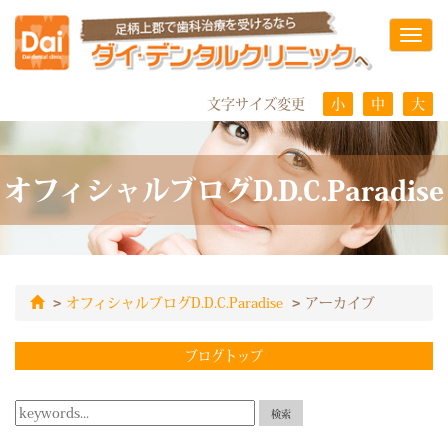
Toggl
navig
文字サイズ変更
小
中
大
オフィシャルブログD.D.C.Paradise
オフィシャルブログD.D.C.Paradise
アーカイブ
ブログトップ
検索