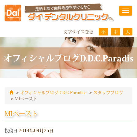
Toggl
navig
文字サイズ変更
小
中
大
オフィシャルブログD.D.C.Paradis
オフィシャルブログD.D.C.Paradise
スタッフブログ
MIペースト
MIペースト
投稿日
2014年04月25日