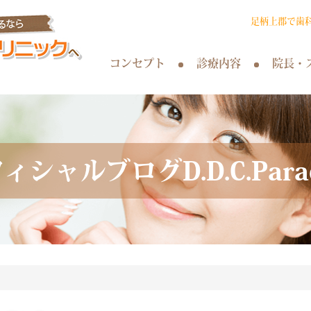
足柄上郡で歯
コンセプト
診療内容
院長・
ィシャルブログD.D.C.Parad