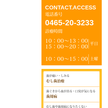
CONTACT.ACCESS
電話番号
0465-20-3233
診療時間
10：00～13：00
平日
15：00～20：00
10：00～15：00
土曜
歯が痛い・しみる
むし歯治療
歯ぐきから血が出る・口臭が気になる
歯周病
むし歯や歯周病になりたくない