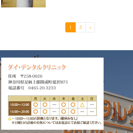
1
2
»